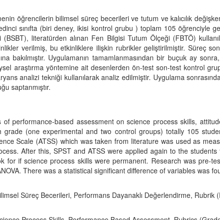
n öğrencilerin bilimsel süreç becerileri ve tutum ve kalıcılık değişken
nci sınıfta (biri deney, ikisi kontrol grubu ) toplam 105 öğrenciyle ge
esti (BSBT), literatürden alınan Fen Bilgisi Tutum Ölçeği (FBTÖ) kull
ikler verilmiş, bu etkinliklere ilişkin rubrikler geliştirilmiştir. Sür
ığına bakılmıştır. Uygulamanın tamamlanmasından bir buçuk ay sonra, k
eneysel araştırma yöntemine ait desenlerden ön-test son-test kontrol g
varyans analizi tekniği kullanılarak analiz edilmiştir. Uygulama sonrasın
uğu saptanmıştır.
ons of performance-based assessment on science process skills, attitu
 grade (one experimental and two control groups) totally 105 stude
ence Scale (ATSS) which was taken from literature was used as measu
cess. After this, SPST and ATSS were applied again to the students fo
ok for if science process skills were permanent. Research was pre-tes
VA. There was a statistical significant difference of variables was fo
Bilimsel Süreç Becerileri, Performans Dayanaklı Değerlendirme, Rubrik
cience Process Skills, Performance Based Assessment, Rubrics (Grad