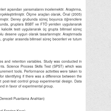
leri açısından yansımalarını incelemektir. Araştırma,
rçekleştirilmiştir. Ölçme araçları olarak, Önal (2005)
anılmıştır. Deney grubunda süreç boyunca öğrencilere
eç sonunda, gruplara BSBT ve FTÖ yeniden uygulanarak
alıcılık testi uygulanarak üç grupta bilimsel süreç
ruplu desene uygun olarak tasarlanmıştır. Araştırmada
da, gruplar arasında bilimsel süreç becerileri ve tutum
des and retention variables. Study was conducted in
nts. Science Process Skills Test (SPST) which was
rement tools. Performance activities were taken to
r identifying if there was a difference between the
t post-test control group experimental design. Data
und in favor of experimental group.
 (Dereceli Puanlama Anahtarı)
ed Scoring Keys)