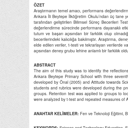
ÖZET
Araştırmanın temel amacı, performans değerlendirmeni
Ankara İli Beytepe İlköğretim Okulu’ndan üç tane yedi
tarafından geliştirilen Bilimsel Süreç Becerileri T
değerlendirme sürecinde performans dayanaklı etkinl
tutum ve başarı açısından bir farklılık olup olmad
becerilerindeki kalıcılığa bakılmıştır. Araştırma, d
elde edilen veriler, t-testi ve tekrarlayan verilerde 
açısından deney grubu lehine anlamlı bir farklılık old
ABSTRACT
The aim of this study was to identify the reflecti
Ankara Beytepe Primary School with three seventh
developed by Önal (2005) and Attitude towards Sci
students and rubrics were developed during the pro
groups. Retention test was applied to groups to lo
were analyzed by t-test and repeated measures of ANO
ANAHTAR KELİMELER:
Fen ve Teknoloji Eğitimi, 
KEYWORDS:
Science and Technology Education, S