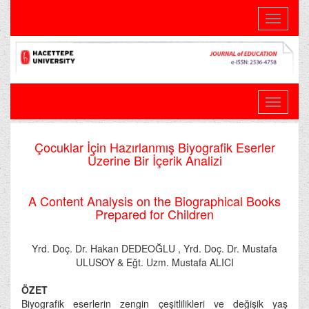
Toggle
navigati
Çocuklar İçin Hazırlanmış Biyografik Eserler
Üzerine Bir İçerik Analizi
A Content Analysis on the Biographical Books
Prepared for Children
Yrd. Doç. Dr. Hakan DEDEOĞLU , Yrd. Doç. Dr. Mustafa
ULUSOY & Eğt. Uzm. Mustafa ALICI
ÖZET
Biyografik eserlerin zengin çeşitlilikleri ve değişik yaş