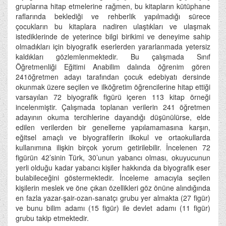
gruplarına hitap etmelerine rağmen, bu kitapların kütüphane
raflarında beklediği ve rehberlik yapılmadığı sürece
çocukların bu kitaplara nadiren ulaştıkları ve ulaşmak
istediklerinde de yeterince bilgi birikimi ve deneyime sahip
olmadıkları için biyografik eserlerden yararlanmada yetersiz
kaldıkları gözlemlenmektedir. Bu çalışmada Sınıf
Öğretmenliği Eğitimi Anabilim dalında öğrenim gören
241öğretmen adayı tarafından çocuk edebiyatı dersinde
okunmak üzere seçilen ve ilköğretim öğrencilerine hitap ettiği
varsayılan 72 biyografik figürü içeren 113 kitap örneği
incelenmiştir. Çalışmada toplanan verilerin 241 öğretmen
adayının okuma tercihlerine dayandığı düşünülürse, elde
edilen verilerden bir genelleme yapılamamasına karşın,
eğitsel amaçlı ve biyografilerin ilkokul ve ortaokullarda
kullanımına ilişkin birçok yorum getirilebilir. İncelenen 72
figürün 42’sinin Türk, 30’unun yabancı olması, okuyucunun
yerli olduğu kadar yabancı kişiler hakkında da biyografik eser
bulabileceğini göstermektedir. İnceleme amacıyla seçilen
kişilerin meslek ve öne çıkan özellikleri göz önüne alındığında
en fazla yazar-şair-ozan-sanatçı grubu yer almakta (27 figür)
ve bunu bilim adamı (15 figür) ile devlet adamı (11 figür)
grubu takip etmektedir.