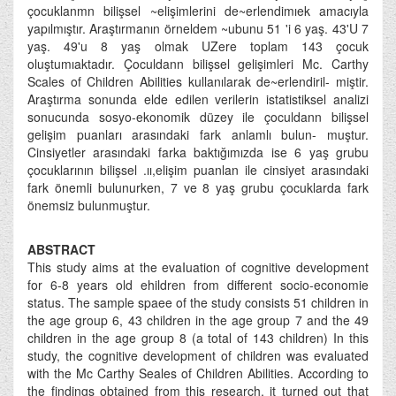
çocuklanmn bilişsel ~elişimlerini de~erlendimıek amacıyla
yapılmıştır. Araştırmanın örneldem ~ubunu 51 'i 6 yaş. 43'U 7
yaş. 49'u 8 yaş olmak UZere toplam 143 çocuk
oluştumıaktadır. Çoculdann bilişsel gelişimleri Mc. Carthy
Scales of Children Abilities kullanılarak de~erlendiril- miştir.
Araştırma sonunda elde edilen verilerin istatistiksel analizi
sonucunda sosyo-ekonomik düzey ile çoculdann bilişsel
gelişim puanları arasındaki fark anlamlı bulun- muştur.
Cinsiyetler arasındaki farka baktığımızda ise 6 yaş grubu
çocuklarının bilişsel .ıı,elişim puanlan ile cinsiyet arasındaki
fark önemli bulunurken, 7 ve 8 yaş grubu çocuklarda fark
önemsiz bulunmuştur.
ABSTRACT
This study aims at the evaIuation of cognitive development
for 6-8 years old ehildren from different socio-economie
status. The sample spaee of the study consists 51 children in
the age group 6, 43 children in the age group 7 and the 49
children in the age group 8 (a total of 143 children) In this
study, the cognitive development of children was evaluated
with the Mc Carthy Seales of Children Abilities. According to
the findings obtained from this research, it turned out that