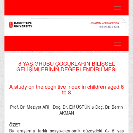
Toggle
navigati
8 YAŞ GRUBU ÇOCUKLARIN BİLİŞSEL
GELİŞİMLERİNİN DEĞERLENDİRİLMESİ
A study on the cognitive index in children aged 6
to 8
Prof. Dr. Meziyet ARI , Doç. Dr. Elif ÜSTÜN & Doç. Dr. Berrin
AKMAN
ÖZET
Bu araştırma farklı sosyo-ekonomik düzeydeki 6- 8 yaş